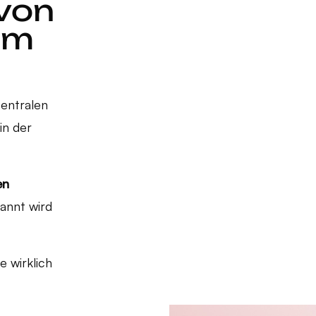
 von
um
zentralen
in der
en
annt wird
e wirklich