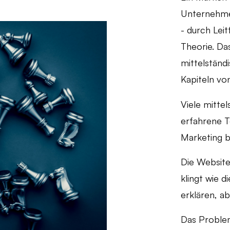
Unternehmen
- durch Lei
Theorie. D
mittelständ
Kapiteln v
Viele mitte
erfahrene T
Marketing b
Die Website 
klingt wie 
erklären, a
Das Problem