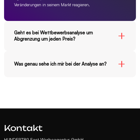
Veränderungen in seinem Markt reagieren.
Geht es bei Wettbewerbsanalyse um
Abgrenzung um jeden Preis?
Nein. Es geht darum, relevante Unterschiede sichtbar zu
machen – nicht künstlich anders zu wirken.
Was genau sehe ich mir bei der Analyse an?
Da gibt es viele Dimensionen, der erste Eindruck beim Besuch
der Website, wie lässt sich die Website bedienen, welche
Aussagen werden getroffen, weshalb man mit Unternehmen X
oder Y ins Geschäft kommen sollte, wird potentiellen Kunden
die Lösung eines Problems angeboten oder einfach nur ein
Produkt, hat mein Wettbewerber ein Alleinstellungsmerkmal
und vieles andere mehr.
Kontakt
HUNDERT89 East Werbeagentur GmbH